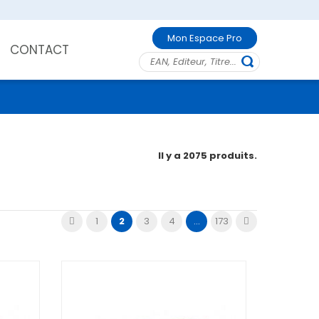
Mon Espace Pro
CONTACT
Il y a 2075 produits.
1
2
3
4
...
173