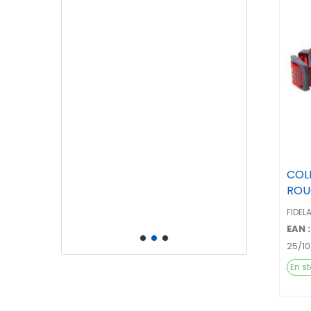
COL
ROU
FIDEL
EAN :
25/1
En s