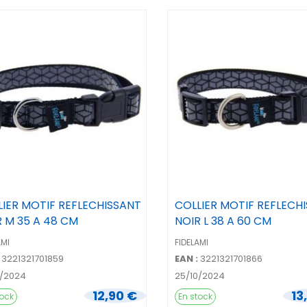
LIER MOTIF REFLECHISSANT
COLLIER MOTIF REFLECH
R M 35 A 48 CM
NOIR L 38 A 60 CM
AMI
FIDELAMI
3221321701859
EAN :
3221321701866
0/2024
25/10/2024
12,90 €
13
tock
En stock