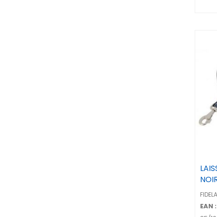
LAI
NOI
FIDEL
EAN :