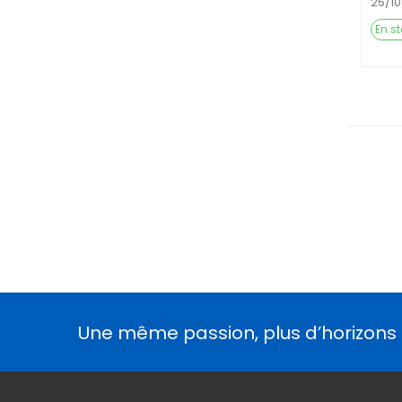
25/1
En s
Une même passion, plus d’horizons