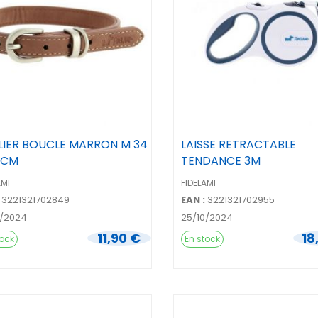
LIER BOUCLE MARRON M 34
LAISSE RETRACTABLE
 CM
TENDANCE 3M
AMI
FIDELAMI
3221321702849
EAN :
3221321702955
0/2024
25/10/2024
11,90 €
18
tock
En stock