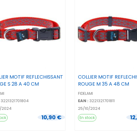
LIER MOTIF REFLECHISSANT
COLLIER MOTIF REFLECH
GE S 28 A 40 CM
ROUGE M 35 A 48 CM
AMI
FIDELAMI
3221321701804
EAN :
3221321701811
0/2024
25/10/2024
10,90 €
12
tock
En stock