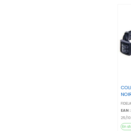
COL
NOI
FIDEL
EAN :
25/1
En s