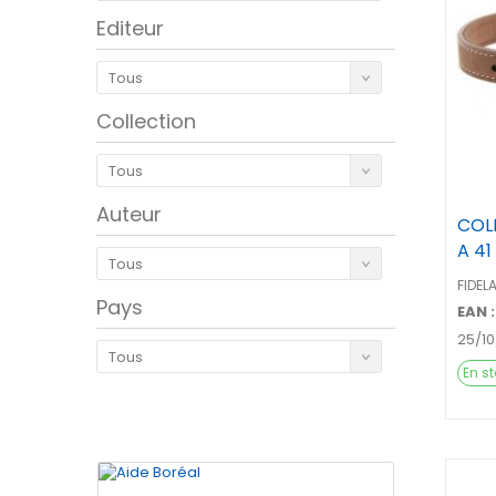
Editeur
Tous
Collection
Tous
Auteur
COL
A 41
Tous
FIDEL
Pays
EAN :
25/1
Tous
En s