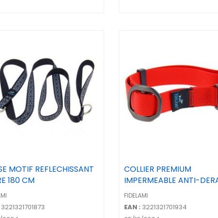
SSE MOTIF REFLECHISSANT
COLLIER PREMIUM
RE 180 CM
IMPERMEABLE ANTI-DER
- ROUGE L ...
AMI
FIDELAMI
3221321701873
EAN :
3221321701934