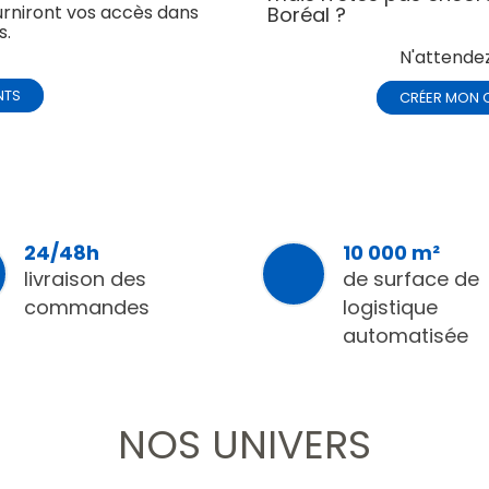
urniront vos accès dans
Boréal ?
s.
N'attendez
NTS
CRÉER MON 
24/48h
10 000 m²
livraison des
de surface de
commandes
logistique
automatisée
NOS UNIVERS