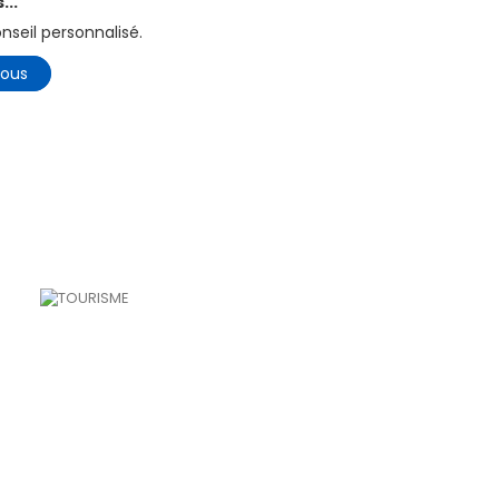
...
seil personnalisé.
ous