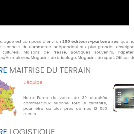
talogue est composé d’environ
200 éditeurs-partenaires
, que n
essionnels, du commerce indépendant aux plus grandes enseignes na
 culturels, Maisons de Presse, Boutiques souvenirs, Papeter
es/Animaleries, Magasins de bricolage, Magasins de sport, Offices d
RE
MAITRISE DU TERRAIN
L’équipe
Notre Force de vente de 30 attachés
commerciaux sillonne tout le territoire,
pour être au plus près de nos 12 000
clients.
RE
LOGISTIQUE