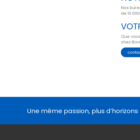
Nos burea
de 10 000
VOT
Que vous
chez Boré
conta
Une même passion, plus d’horizons