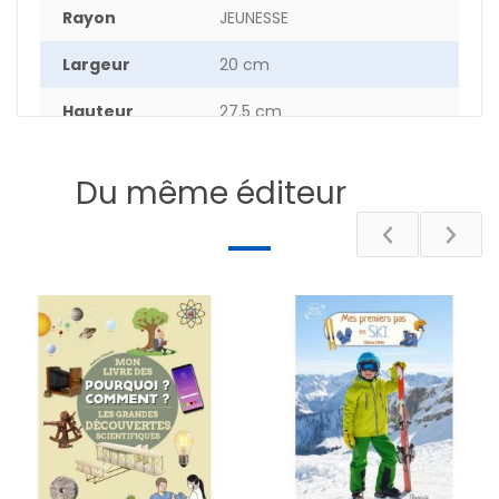
Rayon
JEUNESSE
Largeur
20 cm
Hauteur
27.5 cm
Epaisseur
0.50 cm
Du même éditeur
Poids
21.5 g
Nombre de
36
pages
DESCRIPTIF