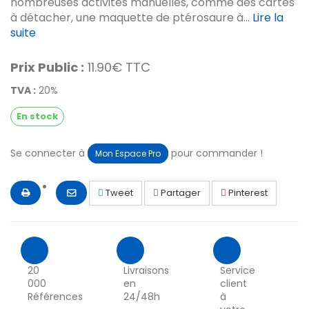
nombreuses activités manuelles, comme des cartes
à détacher, une maquette de ptérosaure à...
Lire la
suite
Prix Public :
11.90€ TTC
TVA :
20%
En stock
Se connecter à
pour commander !
Mon Espace Pro
Tweet
Partager
Pinterest
20
Livraisons
Service
000
en
client
Références
24/48h
à