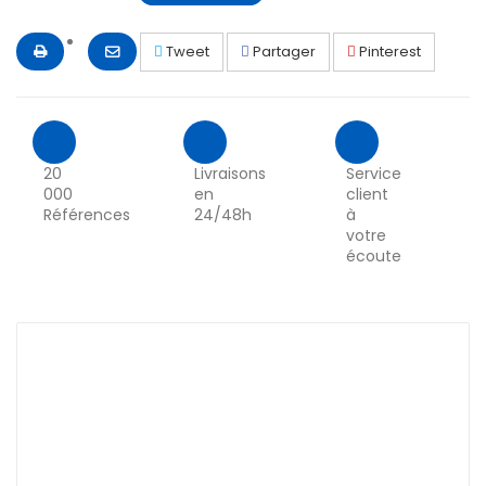
Tweet
Partager
Pinterest
20
Livraisons
Service
000
en
client
Références
24/48h
à
votre
écoute