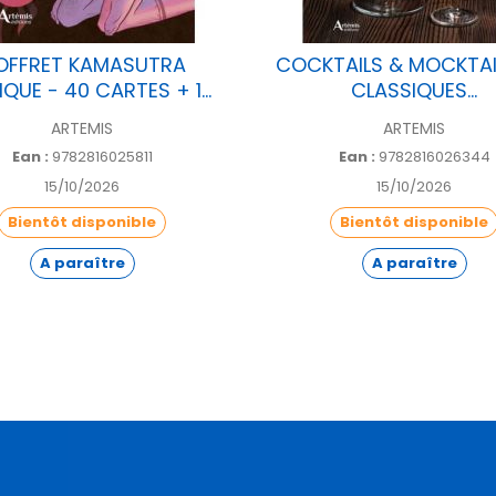
OFFRET KAMASUTRA
COCKTAILS & MOCKTAI
QUE - 40 CARTES + 1...
CLASSIQUES...
ARTEMIS
ARTEMIS
Ean :
9782816025811
Ean :
9782816026344
15/10/2026
15/10/2026
Bientôt disponible
Bientôt disponible
A paraître
A paraître