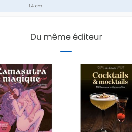
1.4 cm
30.1 g
de
144
Du même éditeur