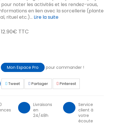
pour noter les activités et les rendez-vous,
informations en lien avec la sorcellerie (plante
, rituel etc.)...
Lire la suite
12.90€ TTC
à
Mon Espace Pro
pour commander !
Tweet
Partager
Pinterest
0
Livraisons
Service
ences
en
client à
24/48h
votre
écoute