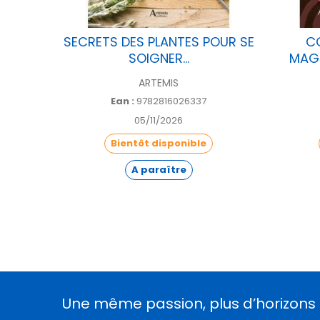
VEC LA
SECRETS DES PLANTES POUR SE
C
SOIGNER...
MAGI
ARTEMIS
Ean :
9782816026337
05/11/2026
Bientôt disponible
A paraître
Une même passion, plus d’horizons