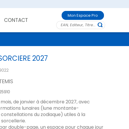
Mon Espace Pro
CONTACT
SORCIERE 2027
9022
TEMIS
25910
 mois, de janvier à décembre 2027, avec
formations lunaires (lune montante-
constellations du zodiaque) utiles à la
 sorcellerie.
par double-page, un espace pour chaque jour