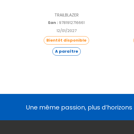
TRAILBLAZER
Ean :
9781912716661
12/01/2027
Bientôt disponible
A paraître
Une même passion, plus d’horizons