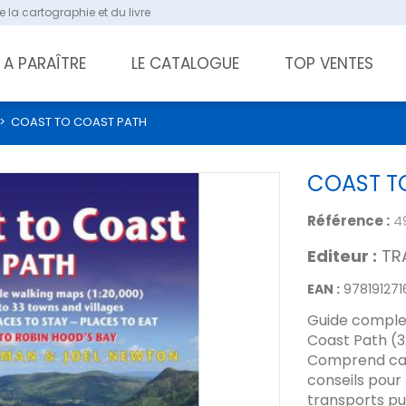
 la cartographie et du livre
A PARAÎTRE
LE CATALOGUE
TOP VENTES
>
COAST TO COAST PATH
COAST T
Référence :
4
Editeur :
TR
EAN :
978191271
Guide complet
Coast Path (3
Comprend cart
conseils pour 
transports pu