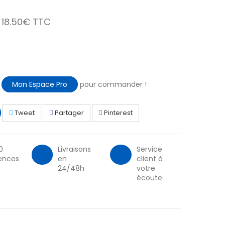
18.50€ TTC
à
Mon Espace Pro
pour commander !
Tweet
Partager
Pinterest
0
Livraisons
Service
ences
en
client à
24/48h
votre
écoute