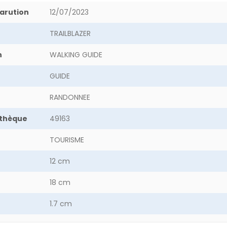
arution
12/07/2023
TRAILBLAZER
n
WALKING GUIDE
GUIDE
RANDONNEE
othèque
49163
TOURISME
12 cm
18 cm
1.7 cm
28.2 g