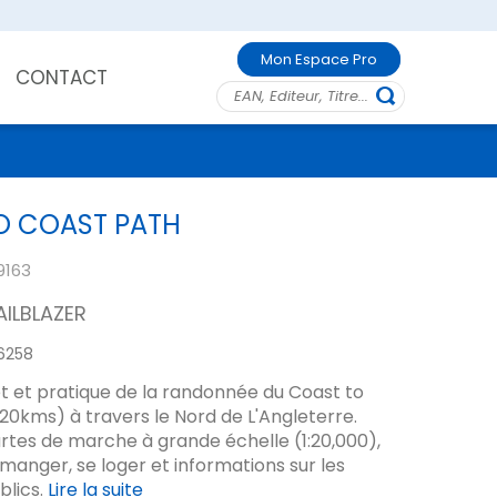
Mon Espace Pro
CONTACT
O COAST PATH
9163
AILBLAZER
6258
 et pratique de la randonnée du Coast to
20kms) à travers le Nord de L'Angleterre.
es de marche à grande échelle (1:20,000),
manger, se loger et informations sur les
blics.
Lire la suite