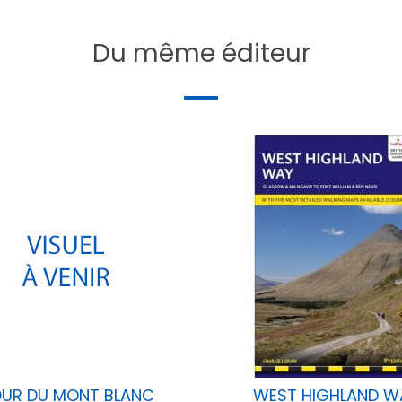
GRANDE-BRETAGNE
Du même éditeur
HENRY STEDMAN - STUART BUTLER
de
288
UR DU MONT BLANC
WEST HIGHLAND W