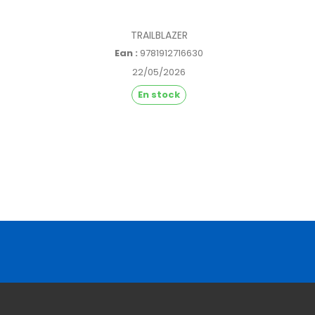
TRAILBLAZER
Ean :
9781912716630
22/05/2026
En stock