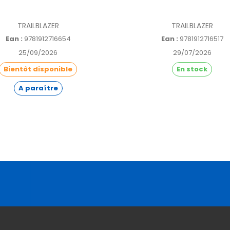
TRAILBLAZER
TRAILBLAZER
Ean :
9781912716654
Ean :
9781912716517
25/09/2026
29/07/2026
Bientôt disponible
En stock
A paraître