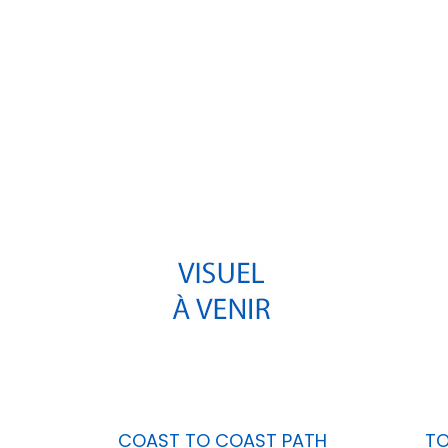
Pays
Auteur
Nombre 
pages
DS
COAST TO COAST PATH
TO