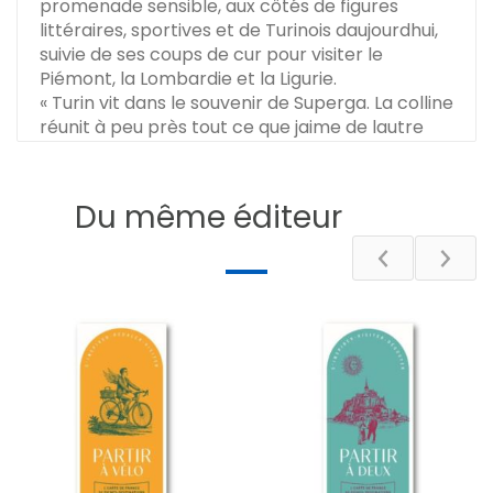
promenade sensible, aux côtés de figures
littéraires, sportives et de Turinois daujourdhui,
suivie de ses coups de cur pour visiter le
Piémont, la Lombardie et la Ligurie.
« Turin vit dans le souvenir de Superga. La colline
réunit à peu près tout ce que jaime de lautre
côté des Alpes. À Superga, se rejoignent mes
Italies. ».
En seconde partie : 5 itinéraires hédonistes et
Du même éditeur
leurs carnets de curiosités
Prolongez le plaisir du récit et la visite de Turin
en partant explorer la région Nord-Ouest.
Chaque itinéraire est accompagné dun carnet
de curiosités, une sélection de points dintérêts,
dadresses, de sites emblématiques comme de
lieux plus secrets.