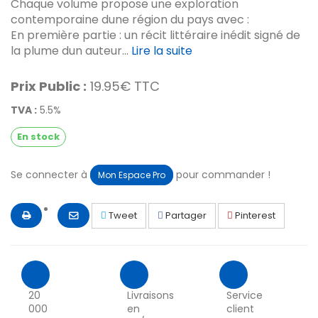
Chaque volume propose une exploration
contemporaine dune région du pays avec :
En première partie : un récit littéraire inédit signé de
la plume dun auteur...
Lire la suite
Prix Public :
19.95€ TTC
TVA :
5.5%
En stock
Se connecter à
pour commander !
Mon Espace Pro
Tweet
Partager
Pinterest
20
Livraisons
Service
000
en
client