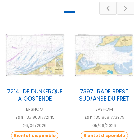
Poids
12.5 g
Pays
FRANCE
[56] Morbihan, [29]
Département
Finistère
7214L DE DUNKERQUE
7397L RADE BREST
A OOSTENDE
SUD/ANSE DU FRET
EPSHOM
EPSHOM
Ean :
3518081772145
Ean :
3518081773975
26/06/2026
05/06/2026
Bientôt disponible
Bientôt disponible