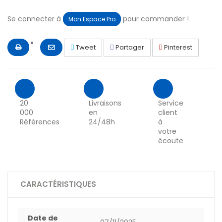
Se connecter à
pour commander !
Mon Espace Pro
Tweet
Partager
Pinterest
20
Livraisons
Service
000
en
client
Références
24/48h
à
votre
écoute
CARACTÉRISTIQUES
Date de