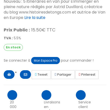
Nouveau : 5 itinéraires en van pour s'immerger en
pleine nature rédigés par Astrid Duvillard, créatrice
du blog www.histoiresdetongs.com et autrice de Van
en Europe
Lire la suite
Prix Public :
15.50€ TTC
TVA :
5.5%
En stock
Se connecter à
pour commander !
Mon Espace Pro
Tweet
Partager
Pinterest
20
Livraisons
Service
000
en
client