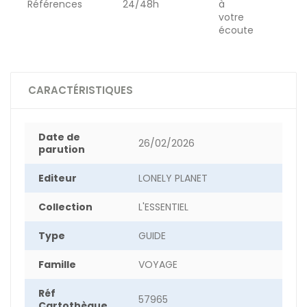
Références
24/48h
à
votre
écoute
CARACTÉRISTIQUES
Date de
26/02/2026
parution
Editeur
LONELY PLANET
Collection
L'ESSENTIEL
Type
GUIDE
Famille
VOYAGE
Réf
57965
Cartothèque