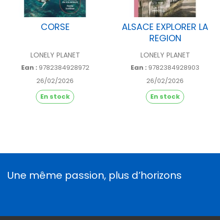
DESCRIPTIF
CORSE
ALSACE EXPLORER LA
REGION
LONELY PLANET
LONELY PLANET
Ean :
9782384928972
Ean :
9782384928903
26/02/2026
26/02/2026
En stock
En stock
Une même passion, plus d’horizons