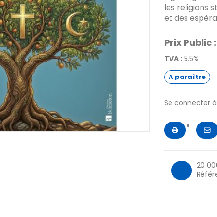
les religions
et des espéran
Prix Public :
TVA :
5.5%
A paraître
Se connecter 
20 00
Référ