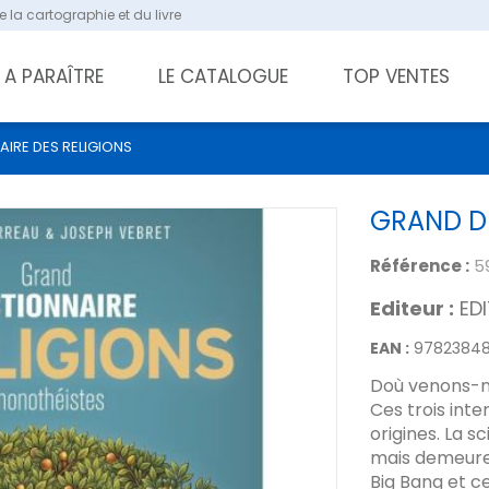
 la cartographie et du livre
A PARAÎTRE
LE CATALOGUE
TOP VENTES
IRE DES RELIGIONS
GRAND DI
Référence :
5
Editeur :
ED
EAN :
9782384
Doù venons-n
Ces trois int
origines. La 
mais demeure s
Big Bang et ce