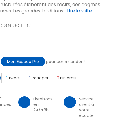
 structurées élaborent des récits, des dogmes
ces. Les grandes traditions...
Lire la suite
23.90€ TTC
à
Mon Espace Pro
pour commander !
Tweet
Partager
Pinterest
0
Livraisons
Service
ences
en
client à
24/48h
votre
écoute