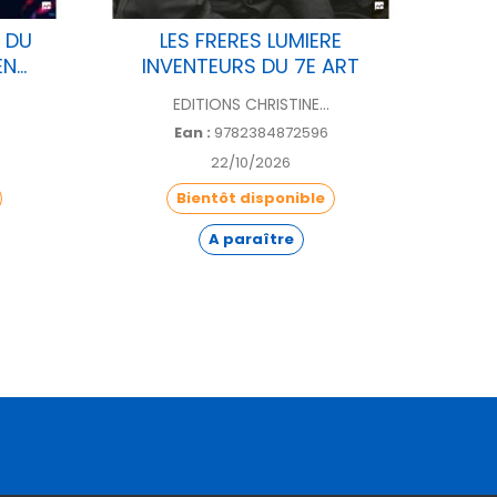
 DU
LES FRERES LUMIERE
HISTO
...
INVENTEURS DU 7E ART
EDITIONS CHRISTINE...
Ean :
9782384872596
22/10/2026
Bientôt disponible
A paraître