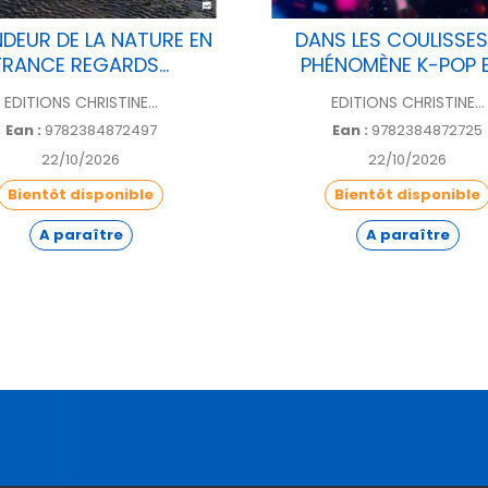
NDEUR DE LA NATURE EN
DANS LES COULISSES
FRANCE REGARDS...
PHÉNOMÈNE K-POP EN
EDITIONS CHRISTINE...
EDITIONS CHRISTINE...
Ean :
9782384872497
Ean :
9782384872725
22/10/2026
22/10/2026
Bientôt disponible
Bientôt disponible
A paraître
A paraître