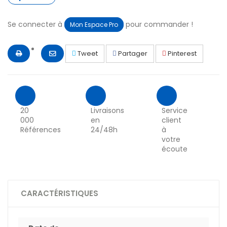
Se connecter à
pour commander !
Mon Espace Pro
Tweet
Partager
Pinterest
20
Livraisons
Service
000
en
client
Références
24/48h
à
votre
écoute
CARACTÉRISTIQUES