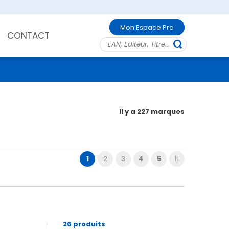
Mon Espace Pro
CONTACT
Il y a 227 marques
1
2
3
4
5
26 produits