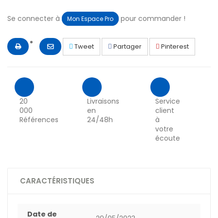
Se connecter à
pour commander !
Mon Espace Pro
Tweet
Partager
Pinterest
20
Livraisons
Service
000
en
client
Références
24/48h
à
votre
écoute
CARACTÉRISTIQUES
Date de