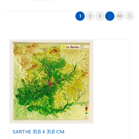
1
2
3
...
60
SARTHE 31,6 X 31,8 CM