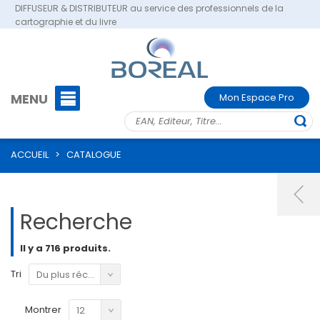
DIFFUSEUR & DISTRIBUTEUR au service des professionnels de la
cartographie et du livre
MENU
Mon Espace Pro
ACCUEIL
>
CATALOGUE
Recherche
Il y a 716 produits.
Tri
Du plus récent au plus ancien
Montrer
12