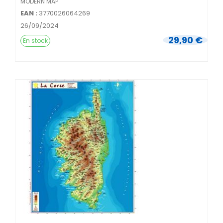
MODERN MAP
EAN :
3770026064269
26/09/2024
29,90 €
En stock