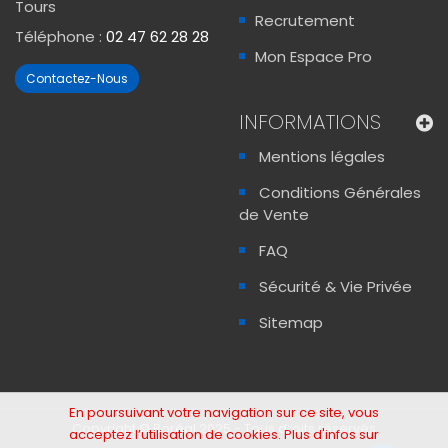
Tours
Recrutement
Téléphone :
02 47 62 28 28
Mon Espace Pro
Contactez-Nous
INFORMATIONS
Mentions légales
Conditions Générales
de Vente
FAQ
Sécurité & Vie Privée
Sitemap
En poursuivant votre navigation sur ce site, vous
Copyright © Boréal 2025 - Tous droits réservés
acceptez l’utilisation de cookies. Plus d'infos sur