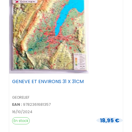
GENEVE ET ENVIRONS 31 X 31CM
GEORELIEF
EAN :
9782361681357
16/10/2024
18,95 €
En stock