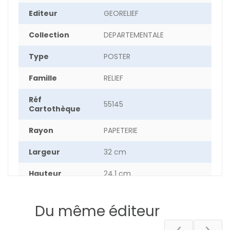
Editeur
GEORELIEF
Collection
DEPARTEMENTALE
Type
POSTER
Famille
RELIEF
Réf
55145
Cartothèque
Rayon
PAPETERIE
Largeur
32 cm
Hauteur
24.1 cm
Epaisseur
1.5 cm
Du même éditeur
Poids
4.1 g