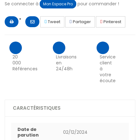
Se connecter à
pour commander !
Mon Espace Pro
Tweet
Partager
Pinterest
20
Livraisons
Service
000
en
client
Références
24/48h
à
votre
écoute
CARACTÉRISTIQUES
Date de
02/12/2024
parution