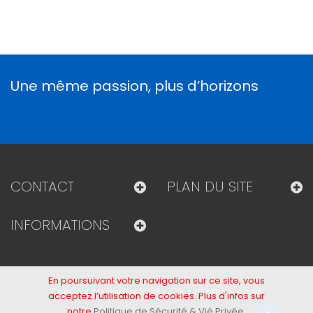
Une même passion, plus d’horizons
CONTACT
PLAN DU SITE
INFORMATIONS
En poursuivant votre navigation sur ce site, vous
Copyright © Boréal 2025 - Tous droits réservés
acceptez l’utilisation de cookies. Plus d'infos sur
notre
Politique de Sécurité & Vié Privée
.