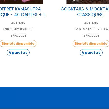
OFFRET KAMASUTRA
COCKTAILS & MOCKTAI
QUE - 40 CARTES + 1...
CLASSIQUES...
ARTEMIS
ARTEMIS
Ean :
9782816025811
Ean :
9782816026344
15/10/2026
15/10/2026
Bientôt disponible
Bientôt disponible
A paraître
A paraître