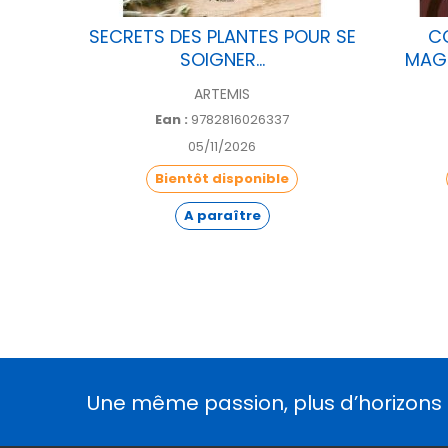
2027
SECRETS DES PLANTES POUR SE
C
SOIGNER...
MAGI
ARTEMIS
Ean :
9782816026337
05/11/2026
Bientôt disponible
A paraître
Une même passion, plus d’horizons