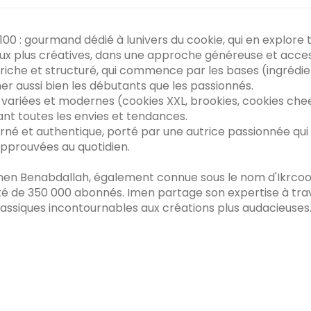
00 : gourmand dédié à lunivers du cookie, qui en explore t
aux plus créatives, dans une approche généreuse et acces
riche et structuré, qui commence par les bases (ingrédien
 aussi bien les débutants que les passionnés.
 variées et modernes (cookies XXL, brookies, cookies chee
ant toutes les envies et tendances.
arné et authentique, porté par une autrice passionnée qu
approuvées au quotidien.
Imen Benabdallah, également connue sous le nom d'Ikrcoo
de 350 000 abonnés. Imen partage son expertise à traver
lassiques incontournables aux créations plus audacieuses