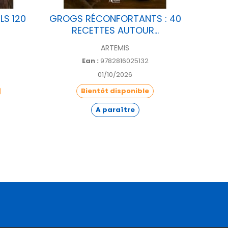
LS 120
GROGS RÉCONFORTANTS : 40
NOËL 
RECETTES AUTOUR...
ARTEMIS
Ean :
9782816025132
01/10/2026
Bientôt disponible
A paraître