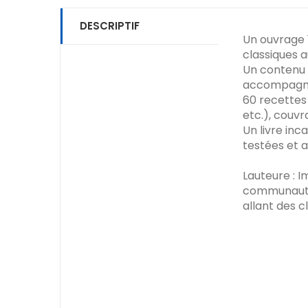
DESCRIPTIF
Un ouvrage 1
classiques 
Un contenu 
accompagner
60 recettes
etc.), couvr
Un livre inc
testées et 
Lauteure : 
communauté 
allant des c