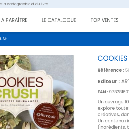
 la cartographie et du livre
A PARAÎTRE
LE CATALOGUE
TOP VENTES
RUSH
COOKIES
Référence :
5
Editeur :
AR
EAN :
97828160
Un ouvrage 10
explore toutes
créatives, da
Un contenu ri
(ingrédients,