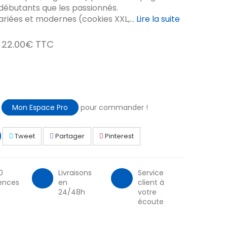
 débutants que les passionnés.
ariées et modernes (cookies XXL,...
Lire la suite
22.00€ TTC
à
Mon Espace Pro
pour commander !
Tweet
Partager
Pinterest
0
Livraisons
Service
ences
en
client à
24/48h
votre
écoute