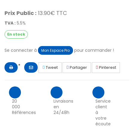
Prix Public :
13.90€ TTC
TVA :
5.5%
En stock
Se connecter à
pour commander !
Mon Espace Pro
Tweet
Partager
Pinterest
20
Livraisons
Service
000
en
client
Références
24/48h
à
votre
écoute