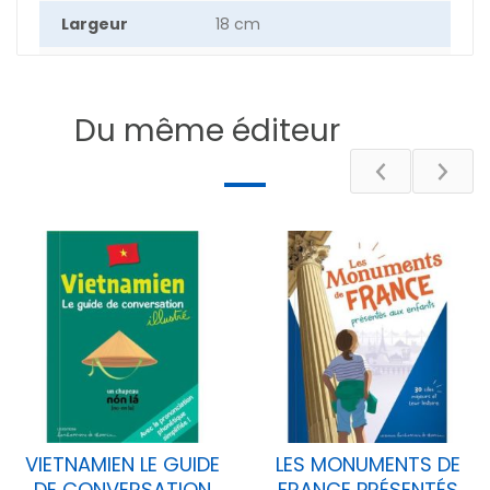
Largeur
18 cm
Hauteur
24 cm
Epaisseur
0.80 cm
Du même éditeur
Poids
26.9 g
HUGUES BIORET - STEPHANIE
Auteur
BIORET - JULIE GODEFROY
Nombre de
82
pages
DESCRIPTIF
VIETNAMIEN LE GUIDE
LES MONUMENTS DE
DE CONVERSATION
FRANCE PRÉSENTÉS