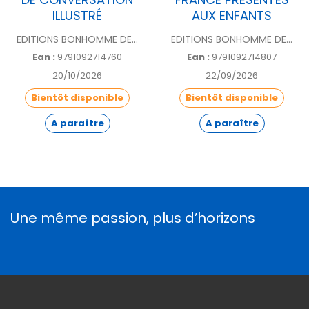
ILLUSTRÉ
AUX ENFANTS
EDITIONS BONHOMME DE...
EDITIONS BONHOMME DE...
Ean :
9791092714760
Ean :
9791092714807
20/10/2026
22/09/2026
Bientôt disponible
Bientôt disponible
A paraître
A paraître
Une même passion, plus d’horizons