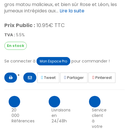
gros matou malicieux, et bien sûr Rose et Léon, les
jumeaux intrépides aux...
Lire la suite
Prix Public :
10.95€ TTC
TVA :
5.5%
En stock
Se connecter à
pour commander !
Mon Espace Pro
Tweet
Partager
Pinterest
20
Livraisons
Service
000
en
client
Références
24/48h
à
votre