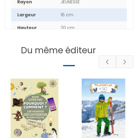
Rayon
JEUNESSE
Largeur
16 cm
Hauteur
20 cm
Epaisseur
0.60 cm
Du même éditeur
Poids
14 g
Nombre de
56
pages
DESCRIPTIF