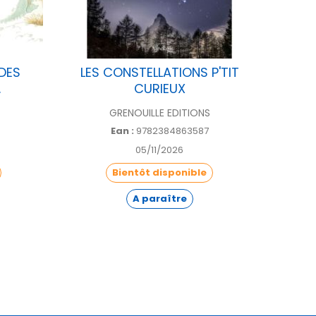
DES
LES CONSTELLATIONS P'TIT
COFFR
.
CURIEUX
GRENOUILLE EDITIONS
Ean :
9782384863587
05/11/2026
Bientôt disponible
A paraître