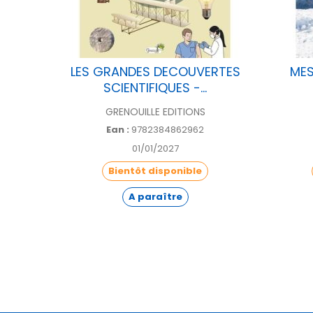
UVERT
LES GRANDES DECOUVERTES
MES
SCIENTIFIQUES -...
GRENOUILLE EDITIONS
Ean :
9782384862962
01/01/2027
Bientôt disponible
A paraître