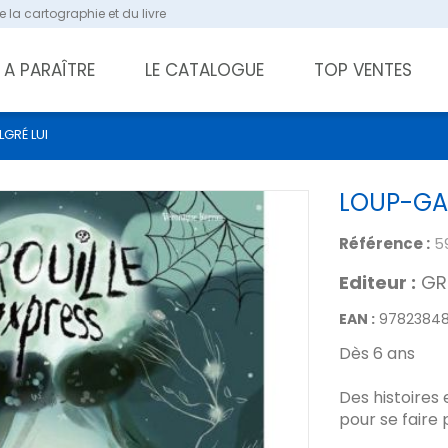
 la cartographie et du livre
A PARAÎTRE
LE CATALOGUE
TOP VENTES
GRÉ LUI
LOUP-GA
Référence :
5
Editeur :
GR
EAN :
9782384
Dès 6 ans
Des histoires
pour se faire 