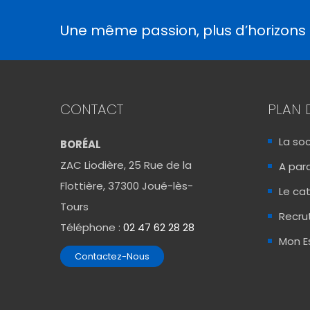
Une même passion, plus d’horizons
CONTACT
PLAN 
La so
BORÉAL
ZAC Liodière, 25 Rue de la
A para
Flottière, 37300 Joué-lès-
Le ca
Tours
Recr
Téléphone :
02 47 62 28 28
Mon E
Contactez-Nous