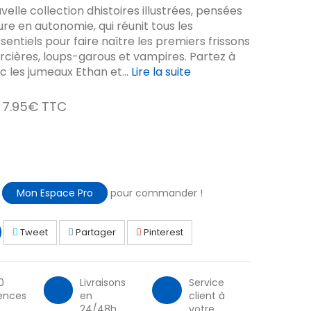
elle collection dhistoires illustrées, pensées
re en autonomie, qui réunit tous les
sentiels pour faire naître les premiers frissons
orcières, loups-garous et vampires. Partez à
 les jumeaux Ethan et...
Lire la suite
7.95€ TTC
à
Mon Espace Pro
pour commander !
Tweet
Partager
Pinterest
0
Livraisons
Service
ences
en
client à
24/48h
votre