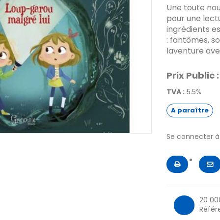
Une toute nouv
pour une lectu
ingrédients es
: fantômes, s
laventure avec
Prix Public :
TVA :
5.5%
A paraître
Se connecter 
20 00
Référ