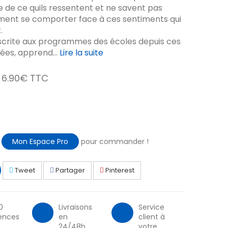
 de ce quils ressentent et ne savent pas
ment se comporter face à ces sentiments qui
.
scrite aux programmes des écoles depuis ces
ées, apprend...
Lire la suite
6.90€ TTC
à
Mon Espace Pro
pour commander !
Tweet
Partager
Pinterest
0
Livraisons
Service
ences
en
client à
24/48h
votre