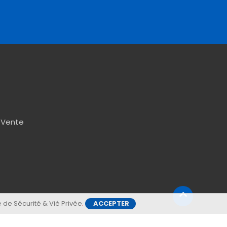
 Vente
e de Sécurité & Vié Privée
.
ACCEPTER