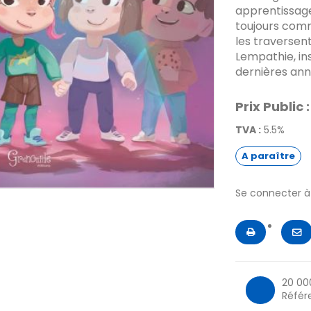
apprentissage
toujours com
les traversent
Lempathie, in
dernières ann
Prix Public :
TVA :
5.5%
A paraître
Se connecter 
20 00
Référ