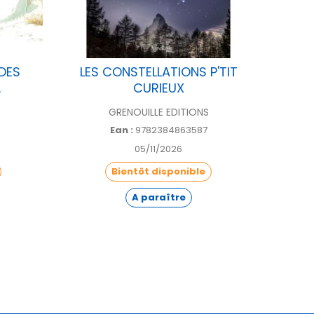
DES
LES CONSTELLATIONS P'TIT
COFFR
.
CURIEUX
GRENOUILLE EDITIONS
Ean :
9782384863587
05/11/2026
Bientôt disponible
A paraître