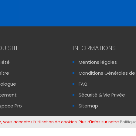
DU SITE
INFORMATIONS
ciété
Mentions légales
ître
Conditions Générales de
talogue
FAQ
utement
Sécurité & Vie Privée
space Pro
Sitemap
, vous acceptez l’utilisation de cookies. Plus d'infos sur notre
Politiqu