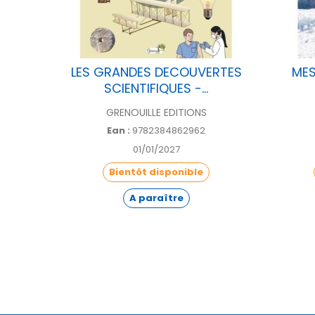
UVERT
LES GRANDES DECOUVERTES
MES
SCIENTIFIQUES -...
GRENOUILLE EDITIONS
Ean :
9782384862962
01/01/2027
Bientôt disponible
A paraître