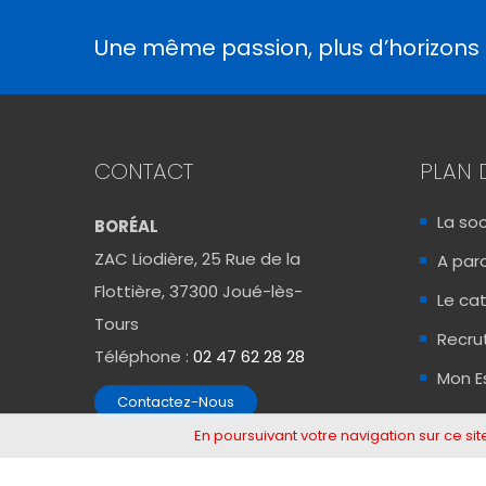
Une même passion, plus d’horizons
CONTACT
PLAN 
La so
BORÉAL
ZAC Liodière, 25 Rue de la
A para
Flottière, 37300 Joué-lès-
Le ca
Tours
Recr
Téléphone :
02 47 62 28 28
Mon E
Contactez-Nous
En poursuivant votre navigation sur ce site