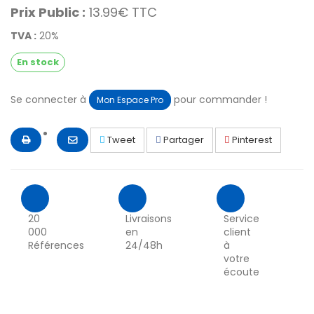
Prix Public :
13.99€ TTC
TVA :
20%
En stock
Se connecter à
pour commander !
Mon Espace Pro
Tweet
Partager
Pinterest
20
Livraisons
Service
000
en
client
Références
24/48h
à
votre
écoute