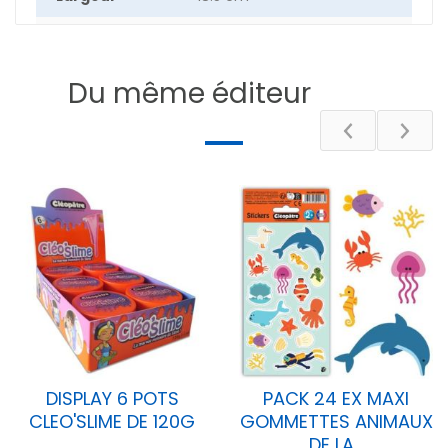
Hauteur
27 cm
Epaisseur
2.6 cm
Du même éditeur
Poids
20.2 g
DESCRIPTIF
DISPLAY 6 POTS
PACK 24 EX MAXI
CLEO'SLIME DE 120G
GOMMETTES ANIMAUX
DE LA...