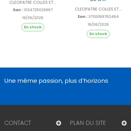
CLEOPATRE COLLES ET...
CLEOPATRE COLLES ET...
Ean :
3134725026667
Ean :
3700069762464
19/06/2026
19/06/2026
En stock
En stock
Une même passion, plus d’horizons
CONTACT
PLAN DU SITE