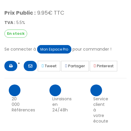
Prix Public :
9.95€ TTC
TVA :
5.5%
En stock
Se connecter à
pour commander !
Mon Espace Pro
Tweet
Partager
Pinterest
20
Livraisons
Service
000
en
client
Références
24/48h
à
votre
écoute