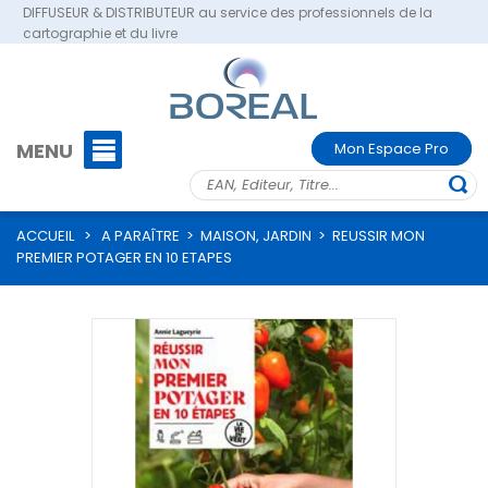
DIFFUSEUR & DISTRIBUTEUR au service des professionnels de la
cartographie et du livre
MENU
Mon Espace Pro
ACCUEIL
>
A PARAÎTRE
>
MAISON, JARDIN
>
REUSSIR MON
PREMIER POTAGER EN 10 ETAPES