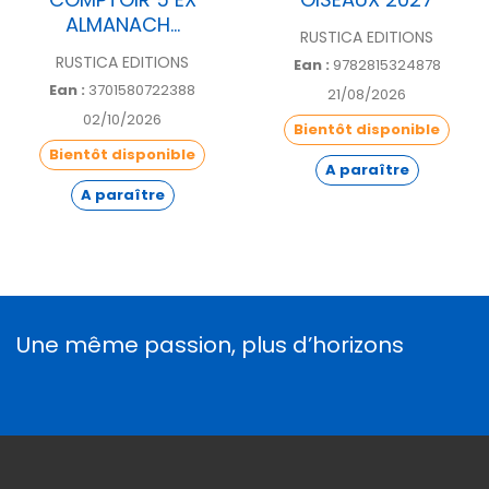
ALMANACH...
RUSTICA EDITIONS
RUSTICA EDITIONS
Ean :
9782815324878
Ean :
3701580722388
21/08/2026
02/10/2026
Bientôt disponible
Bientôt disponible
A paraître
A paraître
Une même passion, plus d’horizons