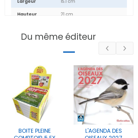
Largeur
15.1 cm
Hauteur
21 cm
Epaisseur
0.80 cm
Du même éditeur
Poids
19.5 g
Nombre de
80
pages
DESCRIPTIF
BOITE PLEINE
L'AGENDA DES
COMPTOIR 5 EX
OISEAUX 2027