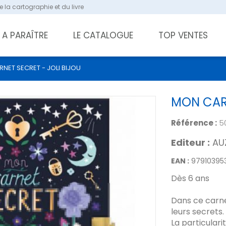
 la cartographie et du livre
A PARAÎTRE
LE CATALOGUE
TOP VENTES
NET SECRET - JOLI BIJOU
MON CARN
Référence :
5
Editeur :
AU
EAN :
97910395
Dès 6 ans
Dans ce carnet
leurs secrets.
La particulari