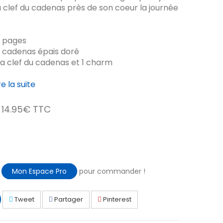
a clef du cadenas près de son coeur la journée
64 pages
e cadenas épais doré
 la clef du cadenas et 1 charm
re la suite
14.95€ TTC
à
Mon Espace Pro
pour commander !
Tweet
Partager
Pinterest