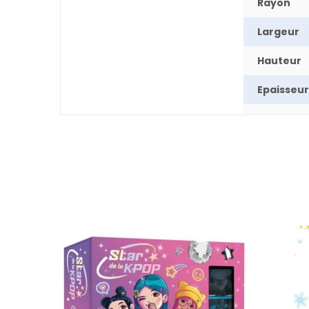
Rayon
Largeur
Hauteur
Epaisseur
Poids
Nombre 
pages