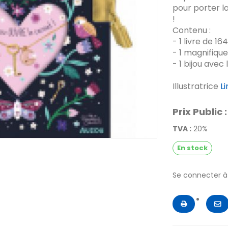
pour porter l
!
Contenu :
- 1 livre de 1
- 1 magnifiqu
- 1 bijou avec
Illustratrice
Li
Prix Public :
TVA :
20%
En stock
Se connecter 