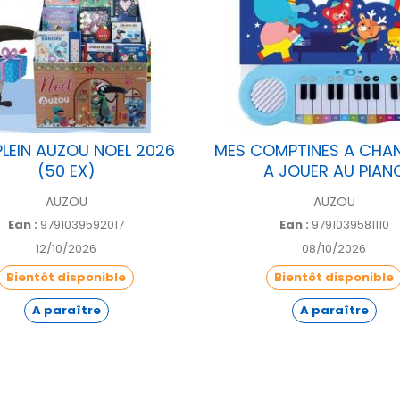
PLEIN AUZOU NOEL 2026
MES COMPTINES A CHAN
(50 EX)
A JOUER AU PIAN
AUZOU
AUZOU
Ean :
9791039592017
Ean :
9791039581110
12/10/2026
08/10/2026
Bientôt disponible
Bientôt disponible
A paraître
A paraître