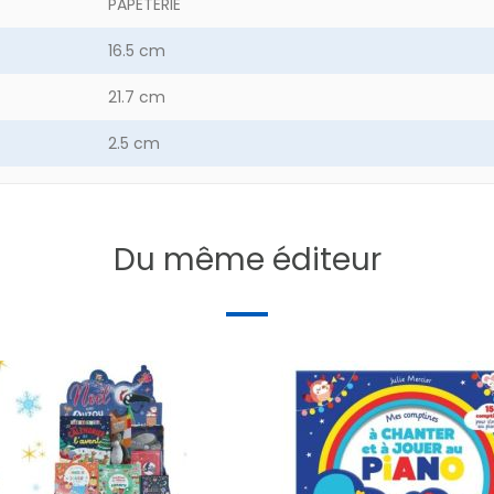
PAPETERIE
16.5 cm
21.7 cm
2.5 cm
32.7 g
de
164
Du même éditeur