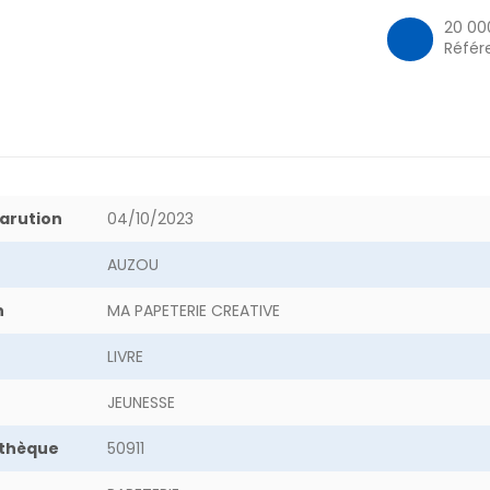
20 00
Référ
arution
04/10/2023
AUZOU
n
MA PAPETERIE CREATIVE
LIVRE
JEUNESSE
othèque
50911