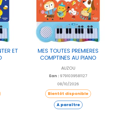
TER ET
MES TOUTES PREMIERES
P'TI
O
COMPTINES AU PIANO
AUZOU
Ean :
9791039581127
08/10/2026
Bientôt disponible
A paraître