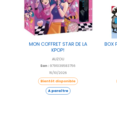
IRES-
MON COFFRET STAR DE LA
BOX 
KPOP!
AUZOU
Ean :
9791039583756
15/10/2026
Bientôt disponible
A paraître