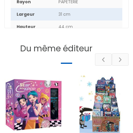
Rayon
PAPETERIE
Largeur
31 cm
Hauteur
44 cm
Epaisseur
1.7 cm
Du même éditeur
Poids
100 g
DESCRIPTIF