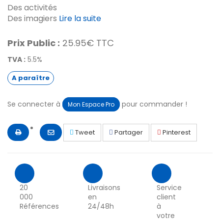
Des activités
Des imagiers
Lire la suite
Prix Public :
25.95€ TTC
TVA :
5.5%
A paraître
Se connecter à
pour commander !
Mon Espace Pro
Tweet
Partager
Pinterest
20
Livraisons
Service
000
en
client
Références
24/48h
à
votre