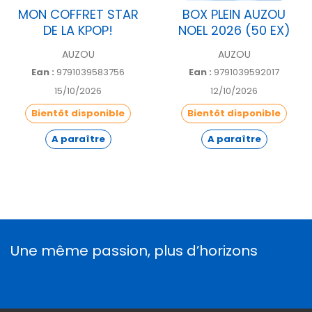
MON COFFRET STAR
BOX PLEIN AUZOU
DE LA KPOP!
NOEL 2026 (50 EX)
AUZOU
AUZOU
Ean :
9791039583756
Ean :
9791039592017
15/10/2026
12/10/2026
Bientôt disponible
Bientôt disponible
A paraître
A paraître
Une même passion, plus d’horizons