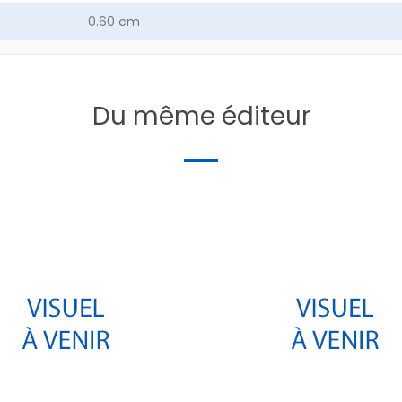
0.60 cm
9.3 g
FRANCE
Du même éditeur
COLLECTIF
ment
[15] Cantal