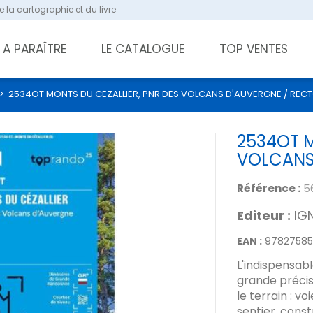
 la cartographie et du livre
A PARAÎTRE
LE CATALOGUE
TOP VENTES
>
2534OT MONTS DU CEZALLIER, PNR DES VOLCANS D'AUVERGNE / REC
2534OT M
VOLCANS
Référence :
5
Editeur :
IG
EAN :
97827585
L'indispensab
grande précisi
le terrain : 
sentier, const