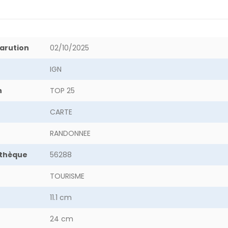
arution
02/10/2025
IGN
n
TOP 25
CARTE
RANDONNEE
othèque
56288
TOURISME
11.1 cm
24 cm