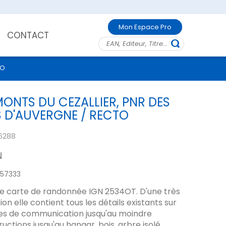
Mon Espace Pro
CONTACT
TO
ONTS DU CEZALLIER, PNR DES
 D'AUVERGNE / RECTO
6288
N
57333
le carte de randonnée IGN 2534OT. D'une très
on elle contient tous les détails existants sur
voies de communication jusqu'au moindre
ructions jusqu'au hangar, bois, arbre isolé,