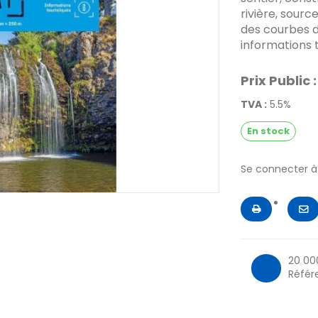
rivière, sourc
des courbes de
informations t
Prix Public :
TVA :
5.5%
En stock
Se connecter 
20 00
Référ