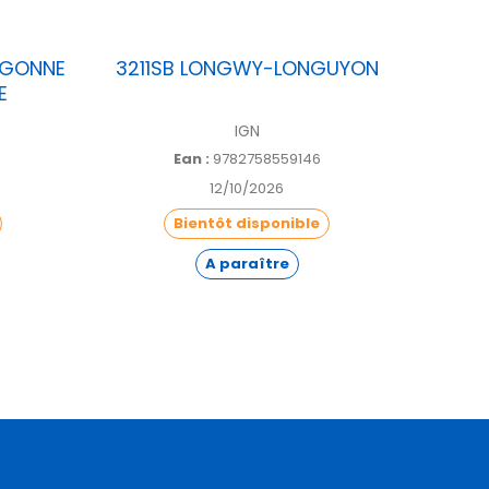
RGONNE
3211SB LONGWY-LONGUYON
321
E
VA
IGN
Ean :
9782758559146
12/10/2026
Bientôt disponible
A paraître