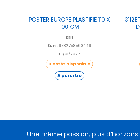
EYSSE
POSTER EUROPE PLASTIFIE 110 X
3112E
100 CM
D
IGN
Ean :
9782758560449
01/01/2027
Bientôt disponible
A paraître
Une même passion, plus d’horizons