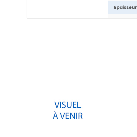
Epaisseur
Poids
Pays
Auteur
Départe