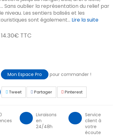
e... Sans oublier la représentation du relief par
 niveau. Les sentiers balisés et les
ouristiques sont également...
Lire la suite
14.30€ TTC
à
Mon Espace Pro
pour commander !
Tweet
Partager
Pinterest
0
Livraisons
Service
ences
en
client à
24/48h
votre
écoute