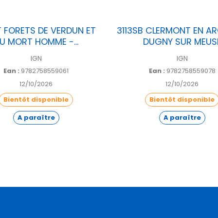
T FORETS DE VERDUN ET
3113SB CLERMONT EN A
U MORT HOMME -...
DUGNY SUR MEUS
IGN
IGN
Ean :
9782758559061
Ean :
9782758559078
12/10/2026
12/10/2026
Bientôt disponible
Bientôt disponible
A paraître
A paraître