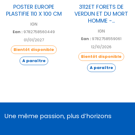
POSTER EUROPE
3112ET FORETS DE
PLASTIFIE 110 X 100 CM
VERDUN ET DU MORT
HOMME -...
IGN
IGN
Ean :
9782758560449
Ean :
9782758559061
01/01/2027
12/10/2026
Bientôt disponible
Bientôt disponible
A paraître
A paraître
Une même passion, plus d’horizons