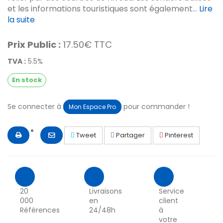
et les informations touristiques sont également...
Lire
la suite
Prix Public :
17.50€ TTC
TVA :
5.5%
En stock
Se connecter à
pour commander !
Mon Espace Pro
Tweet
Partager
Pinterest
20
Livraisons
Service
000
en
client
Références
24/48h
à
votre