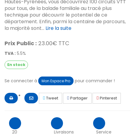
Hautes-Pyrénées, vous découvrirez 100 circuits VTT
pour tous, de la balade familiale au tracé plus
technique pour découvrir le potentiel de ce
département. Enfin, parmi la centaine de parcours,
la majorité sont...
Lire la suite
Prix Public :
23.00€ TTC
TVA :
5.5%
En stock
Se connecter à
pour commander !
Mon Espace Pro
Tweet
Partager
Pinterest
20
Livraisons
Service