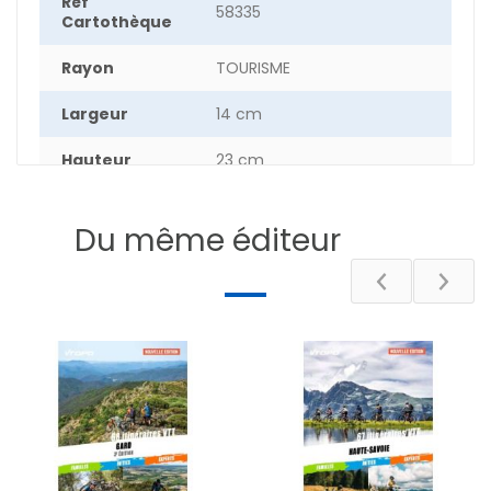
Réf
58335
Cartothèque
Rayon
TOURISME
Largeur
14 cm
Hauteur
23 cm
Epaisseur
1.1 cm
Du même éditeur
Poids
39.4 g
Nombre de
208
pages
DESCRIPTIF