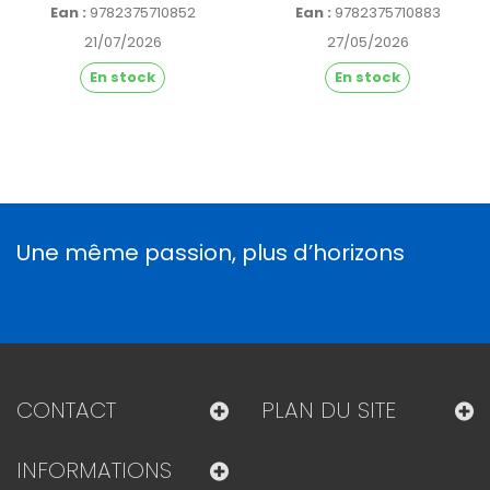
Ean :
9782375710852
Ean :
9782375710883
21/07/2026
27/05/2026
En stock
En stock
Une même passion, plus d’horizons
CONTACT
PLAN DU SITE
INFORMATIONS