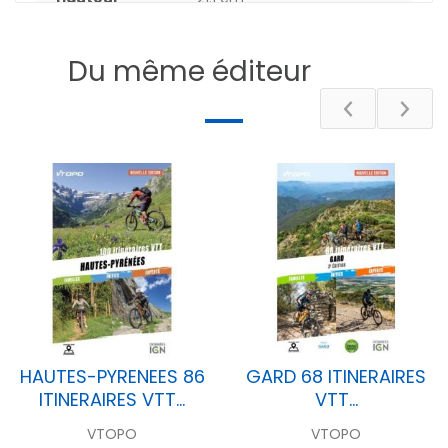
Epaisseur
1.7 cm
Du même éditeur
Poids
24.7 g
Nombre de
192
pages
DESCRIPTIF
HAUTES-PYRENEES 86
GARD 68 ITINERAIRES
ITINERAIRES VTT...
VTT...
VTOPO
VTOPO