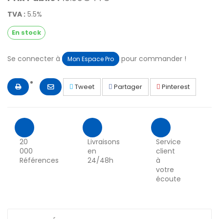
TVA :
5.5%
En stock
Se connecter à
pour commander !
Mon Espace Pro
Tweet
Partager
Pinterest
20
Livraisons
Service
000
en
client
Références
24/48h
à
votre
écoute