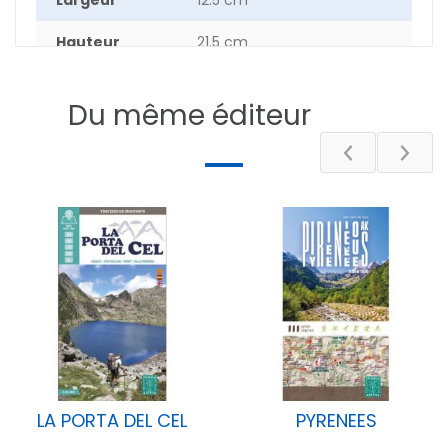
Largeur
12.5 cm
Hauteur
21.5 cm
Epaisseur
1 cm
Du même éditeur
Poids
12.1 g
Pays
ESPAGNE
DESCRIPTIF
LA PORTA DEL CEL
PYRENEES