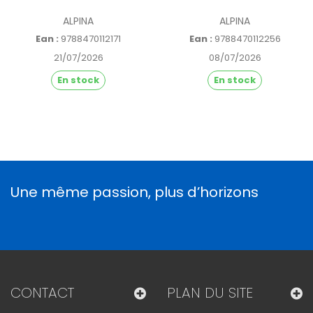
ALPINA
ALPINA
Ean :
9788470112171
Ean :
9788470112256
21/07/2026
08/07/2026
En stock
En stock
Une même passion, plus d’horizons
CONTACT
PLAN DU SITE