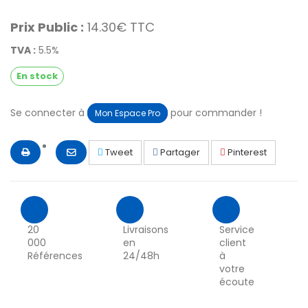
Prix Public :
14.30€ TTC
TVA :
5.5%
En stock
Se connecter à
pour commander !
Mon Espace Pro
Tweet
Partager
Pinterest
20
Livraisons
Service
000
en
client
Références
24/48h
à
votre
écoute