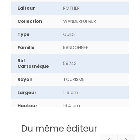
Editeur
ROTHER
Collection
WANDERFUHRER
Type
GUIDE
Famille
RANDONNEE
Réf
59243
Cartothèque
Rayon
TOURISME
Largeur
11.6 cm
Hauteur
16.4 cm
Epaisseur
0.90 cm
Du même éditeur
Poids
18.6 g