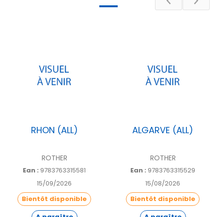
Pays
FRANCE
Auteur
THOMAS RETTSTATT
Nombre de
160
pages
[14] Calvados, [50]
Manche, [76] Seine-
Département
Maritime, [27] Eure, [61]
Orne
RHON (ALL)
ALGARVE (ALL)
ROTHER
ROTHER
Ean :
9783763315581
Ean :
9783763315529
15/09/2026
15/08/2026
Bientôt disponible
Bientôt disponible
A paraître
A paraître