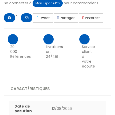
Se connecter à
pour commander !
Mon Espace Pro
Tweet
Partager
Pinterest
20
Livraisons
Service
000
en
client
Références
24/48h
à
votre
écoute
CARACTÉRISTIQUES
Date de
12/08/2026
parution