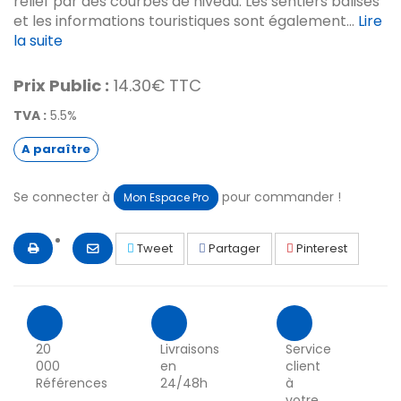
relief par des courbes de niveau. Les sentiers balisés
et les informations touristiques sont également...
Lire
la suite
Prix Public :
14.30€ TTC
TVA :
5.5%
A paraître
Se connecter à
pour commander !
Mon Espace Pro
Tweet
Partager
Pinterest
20
Livraisons
Service
000
en
client
Références
24/48h
à
votre