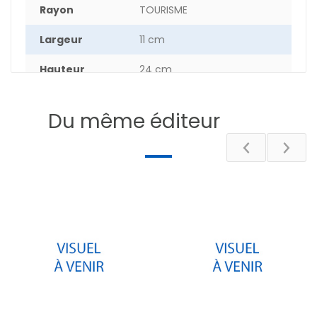
Rayon
TOURISME
Largeur
11 cm
Hauteur
24 cm
Epaisseur
0.80 cm
Du même éditeur
Poids
9.4 g
DESCRIPTIF