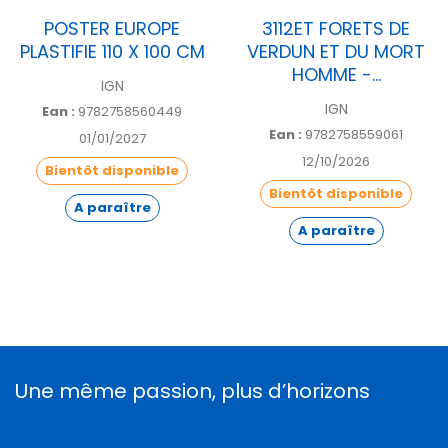
POSTER EUROPE
3112ET FORETS DE
PLASTIFIE 110 X 100 CM
VERDUN ET DU MORT
HOMME -...
IGN
IGN
Ean :
9782758560449
Ean :
9782758559061
01/01/2027
12/10/2026
Bientôt disponible
Bientôt disponible
A paraître
A paraître
Une même passion, plus d’horizons