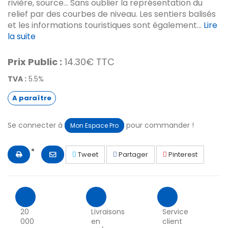
rivière, source... Sans oublier la représentation du
relief par des courbes de niveau. Les sentiers balisés
et les informations touristiques sont également...
Lire
la suite
Prix Public :
14.30€ TTC
TVA :
5.5%
A paraître
Se connecter à
pour commander !
Mon Espace Pro
Tweet
Partager
Pinterest
20
Livraisons
Service
000
en
client