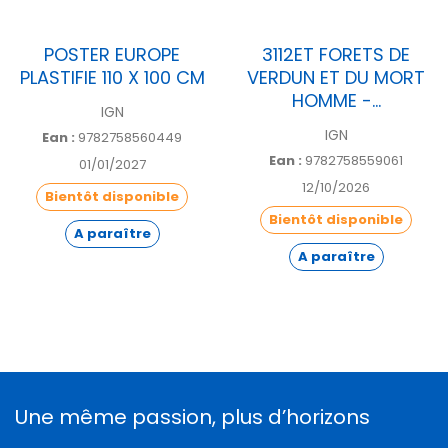
POSTER EUROPE
3112ET FORETS DE
PLASTIFIE 110 X 100 CM
VERDUN ET DU MORT
HOMME -...
IGN
IGN
Ean :
9782758560449
Ean :
9782758559061
01/01/2027
12/10/2026
Bientôt disponible
Bientôt disponible
A paraître
A paraître
Une même passion, plus d’horizons