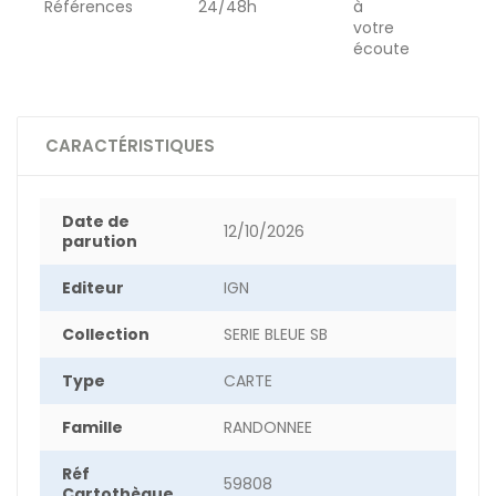
Références
24/48h
à
votre
écoute
CARACTÉRISTIQUES
Date de
12/10/2026
parution
Editeur
IGN
Collection
SERIE BLEUE SB
Type
CARTE
Famille
RANDONNEE
Réf
59808
Cartothèque