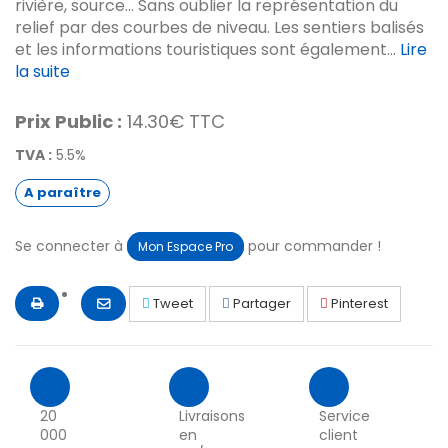
rivière, source... Sans oublier la représentation du
relief par des courbes de niveau. Les sentiers balisés
et les informations touristiques sont également...
Lire
la suite
Prix Public :
14.30€ TTC
TVA :
5.5%
A paraître
Se connecter à
pour commander !
Mon Espace Pro
Tweet
Partager
Pinterest
20
Livraisons
Service
000
en
client