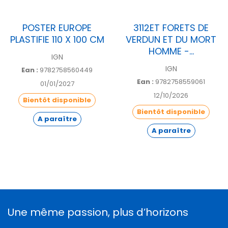
POSTER EUROPE
3112ET FORETS DE
PLASTIFIE 110 X 100 CM
VERDUN ET DU MORT
HOMME -...
IGN
IGN
Ean :
9782758560449
Ean :
9782758559061
01/01/2027
12/10/2026
Bientôt disponible
Bientôt disponible
A paraître
A paraître
Une même passion, plus d’horizons