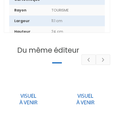
Rayon
TOURISME
Largeur
11.1 cm
Hauteur
24 cm
Epaisseur
0.60 cm
Du même éditeur
Poids
9.5 g
Pays
FRANCE
Département
[72] Sarthe
DESCRIPTIF