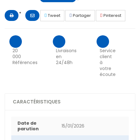
Tweet
Partager
Pinterest
20
Livraisons
Service
000
en
client
Références
24/48h
à
votre
écoute
CARACTÉRISTIQUES
Date de
15/01/2026
parution