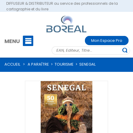
DIFFUSEUR & DISTRIBUTEUR au service des professionnels de la
cartographie et du livre
MENU
Mon Espace Pro
ACCUEIL
>
A PARAÎTRE
>
TOURISME
>
SENEGAL