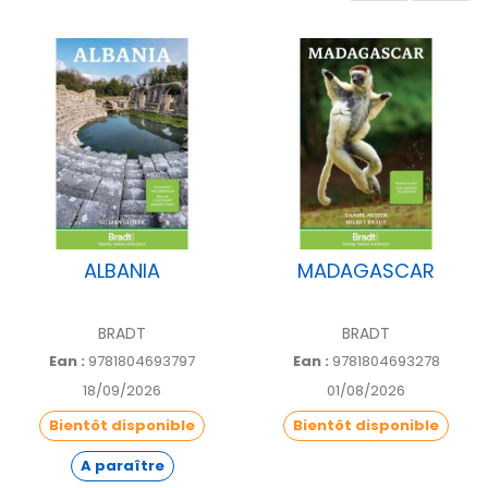
Nombre de
388
pages
ALBANIA
MADAGASCAR
BRADT
BRADT
Ean :
9781804693797
Ean :
9781804693278
18/09/2026
01/08/2026
Bientôt disponible
Bientôt disponible
A paraître