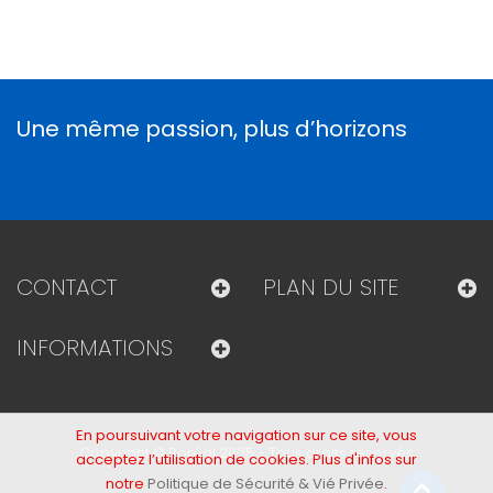
Une même passion, plus d’horizons
CONTACT
PLAN DU SITE
INFORMATIONS
En poursuivant votre navigation sur ce site, vous
Copyright © Boréal 2025 - Tous droits réservés
acceptez l’utilisation de cookies. Plus d'infos sur
notre
Politique de Sécurité & Vié Privée
.