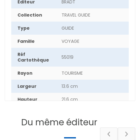
Editeur
BRADT
Collection
TRAVEL GUIDE
Type
GUIDE
Famille
VOYAGE
Réf
55019
Cartothèque
Rayon
TOURISME
Largeur
13.6 cm
Hauteur
21.6 cm
Epaisseur
1.8 cm
Du même éditeur
Poids
40.5 g
Auteur
SEAN CONNOLLY