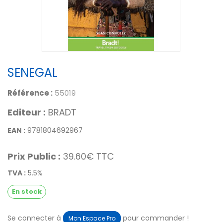
SENEGAL
Référence :
55019
Editeur :
BRADT
EAN :
9781804692967
Prix Public :
39.60€ TTC
TVA :
5.5%
En stock
Se connecter à
pour commander !
Mon Espace Pro