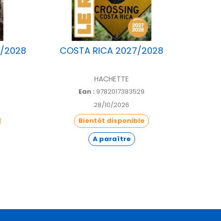
/2028
COSTA RICA 2027/2028
I
HACHETTE
Ean :
9782017383529
28/10/2026
Bientôt disponible
A paraître