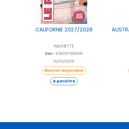
GUES
CALIFORNIE 2027/2028
AUSTRA
EES
HACHETTE
Ean :
9782017383581
02/12/2026
Bientôt disponible
A paraître