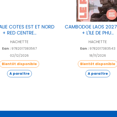
LIE COTES EST ET NORD
CAMBODGE LAOS 2027
+ RED CENTRE...
+ L'ILE DE PHU...
HACHETTE
HACHETTE
Ean :
9782017383567
Ean :
9782017383543
02/12/2026
18/11/2026
Bientôt disponible
Bientôt disponible
A paraître
A paraître