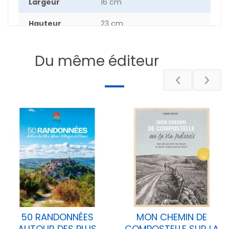
Largeur
16 cm
Hauteur
23 cm
Nombre de
174
pages
Du même éditeur
DESCRIPTIF
50 RANDONNÉES
MON CHEMIN DE
AUTOUR DES PLUS
COMPOSTELLE SUR LA