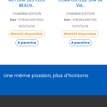
BEAUX...
VIA...
CHAMINA EDITION
CHAMINA EDITION
Ean :
9782844667663
Ean :
9782844667281
15/10/2026
15/10/2026
Bientôt disponible
Bientôt disponible
A paraître
A paraître
Une même passion, plus d’horizons