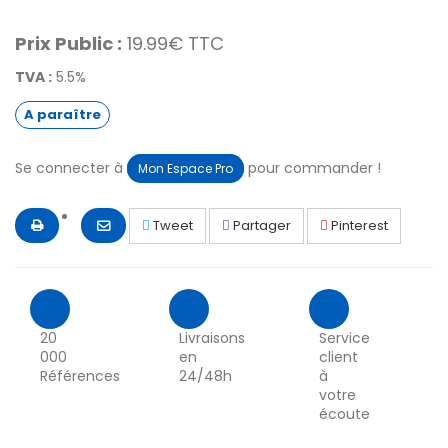
Prix Public :
19.99€ TTC
TVA :
5.5%
A paraître
Se connecter à
pour commander !
Mon Espace Pro
Tweet
Partager
Pinterest
20
Livraisons
Service
000
en
client
Références
24/48h
à
votre
écoute