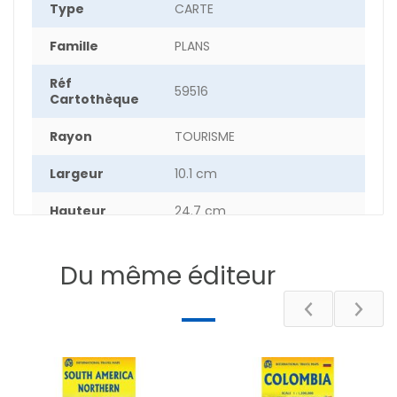
Type
CARTE
Famille
PLANS
Réf
59516
Cartothèque
Rayon
TOURISME
Largeur
10.1 cm
Hauteur
24.7 cm
Epaisseur
0.50 cm
Du même éditeur
Poids
5 g
Pays
AFRIQUE