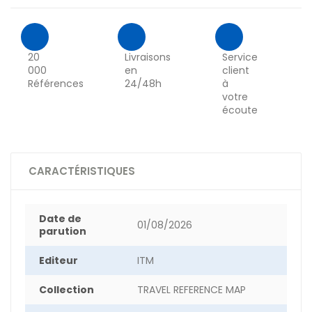
20
Livraisons
Service
000
en
client
Références
24/48h
à
votre
écoute
CARACTÉRISTIQUES
Date de
01/08/2026
parution
Editeur
ITM
Collection
TRAVEL REFERENCE MAP