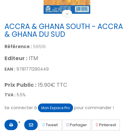
ACCRA & GHANA SOUTH - ACCRA
& GHANA DU SUD
Référence :
59516
Editeur :
ITM
EAN :
9781771290449
Prix Public :
15.90€ TTC
TVA :
5.5%
Se connecter à
pour commander !
Mon Espace Pro
Tweet
Partager
Pinterest