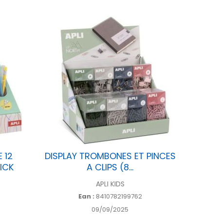
 12
DISPLAY TROMBONES ET PINCES
BOITE
ICK
A CLIPS (8...
APLI KIDS
Ean :
8410782199762
09/09/2025