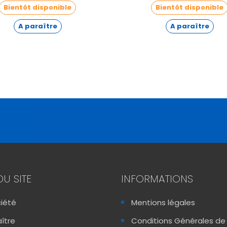
Bientôt disponible
Bientôt disponible
A paraître
A paraître
DU SITE
INFORMATIONS
ciété
Mentions légales
ître
Conditions Générales de