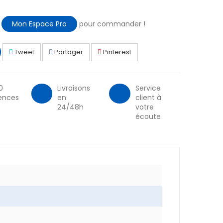
à
Mon Espace Pro
pour commander !
Tweet
Partager
Pinterest
0
Livraisons
Service
ences
en
client à
24/48h
votre
écoute