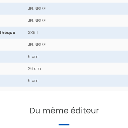
JEUNESSE
JEUNESSE
othèque
38911
JEUNESSE
6 cm
26 cm
6 cm
11.3 g
Du même éditeur