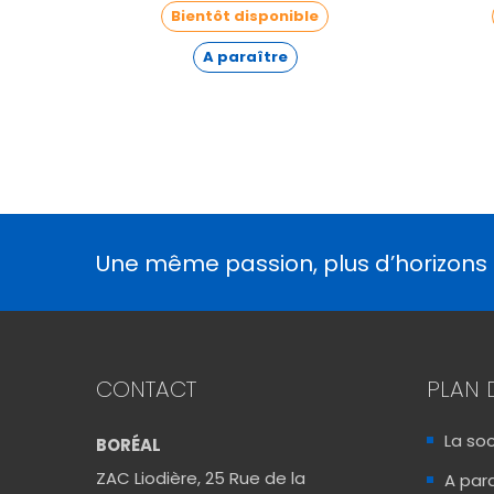
Bientôt disponible
A paraître
Une même passion, plus d’horizons
CONTACT
PLAN 
La so
BORÉAL
ZAC Liodière, 25 Rue de la
A para