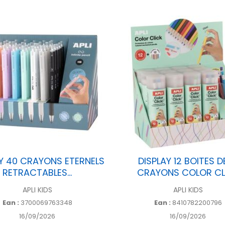
Y 40 CRAYONS ETERNELS
DISPLAY 12 BOITES DE
RETRACTABLES...
CRAYONS COLOR CL
APLI KIDS
APLI KIDS
Ean :
3700069763348
Ean :
8410782200796
16/09/2026
16/09/2026