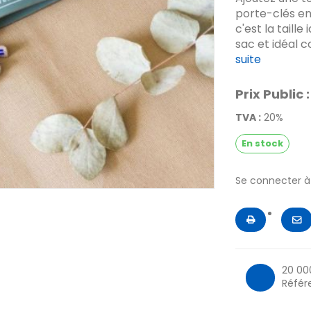
porte-clés en 
c'est la taill
sac et idéal 
suite
Prix Public :
TVA :
20%
En stock
Se connecter 
20 00
Référ