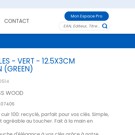
Mon Espace Pro
CONTACT
ES - VERT - 12.5X3CM
N (GREEN)
0514
SS WOOD
407406
cuir 100: recyclé, parfait pour vos clés. Simple,
t agréable au toucher. Fait à la main en
ouche d'élégance à vos clés grâce à notre