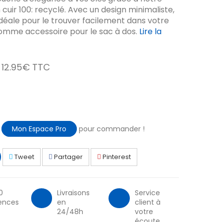
cuir 100: recyclé. Avec un design minimaliste,
e idéale pour le trouver facilement dans votre
comme accessoire pour le sac à dos.
Lire la
12.95€ TTC
à
Mon Espace Pro
pour commander !
Tweet
Partager
Pinterest
0
Livraisons
Service
ences
en
client à
24/48h
votre
écoute