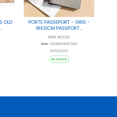
S OLD
PORTE PASSEPORT - GRIS -
PORT
.
16X21CM PASSPORT...
1
MISS WOOD
Ean :
8436563407291
10/10/2023
En stock