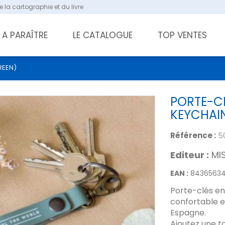
 la cartographie et du livre
A PARAÎTRE
LE CATALOGUE
TOP VENTES
REEN)
PORTE-CL
KEYCHAI
Référence :
5
Editeur :
MI
EAN :
8436563
Porte-clés en 
confortable e
Espagne.
Ajoutez une t