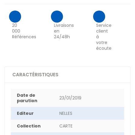
20
Livraisons
Service
000
en
client
Références
24/48h
à
votre
écoute
CARACTÉRISTIQUES
Date de
23/01/2019
parution
Editeur
NELLES
Collection
CARTE