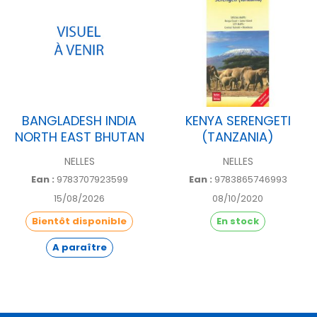
BANGLADESH INDIA
KENYA SERENGETI
NORTH EAST BHUTAN
(TANZANIA)
NELLES
NELLES
Ean :
9783707923599
Ean :
9783865746993
15/08/2026
08/10/2020
Bientôt disponible
En stock
A paraître