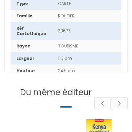
Type
CARTE
Famille
ROUTIER
Réf
38675
Cartothèque
Rayon
TOURISME
Largeur
11.3 cm
Hauteur
24.5 cm
Epaisseur
1 cm
Du même éditeur
Poids
2.9 g
Pays
MADERE
Auteur
COLLECTIF