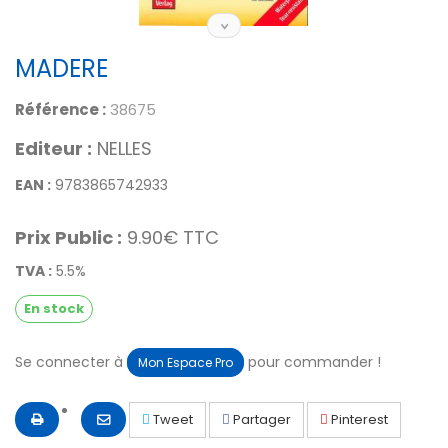
MADERE
Référence :
38675
Editeur :
NELLES
EAN :
9783865742933
Prix Public :
9.90€ TTC
TVA :
5.5%
En stock
Se connecter à
pour commander !
Mon Espace Pro
Tweet
Partager
Pinterest