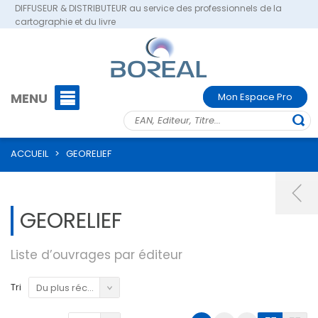
DIFFUSEUR & DISTRIBUTEUR au service des professionnels de la
cartographie et du livre
MENU
Mon Espace Pro
ACCUEIL
>
GEORELIEF
GEORELIEF
Liste d’ouvrages par éditeur
Tri
Du plus récent au plus ancien