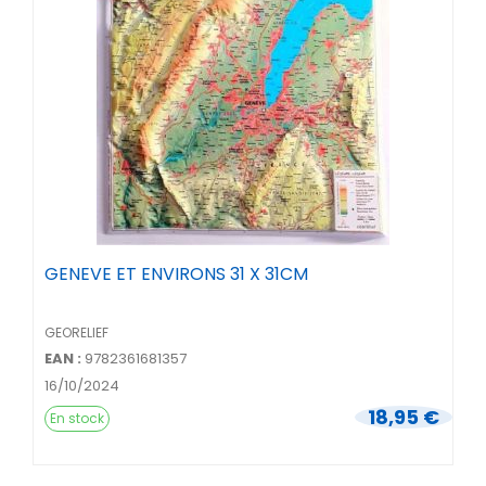
GENEVE ET ENVIRONS 31 X 31CM
GEORELIEF
EAN :
9782361681357
16/10/2024
18,95 €
En stock