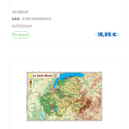
GEORELIEF
EAN :
9782361680503
01/01/2024
18,95 €
En stock