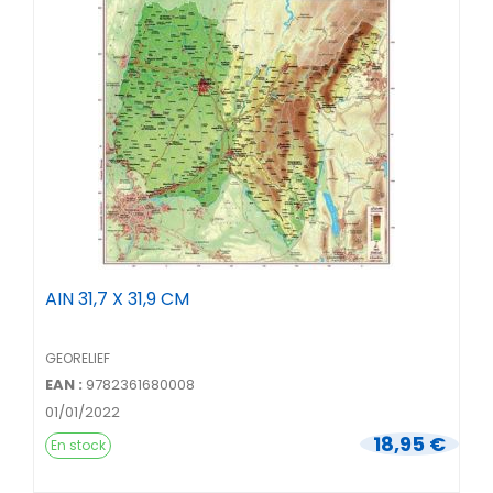
AIN 31,7 X 31,9 CM
GEORELIEF
EAN :
9782361680008
01/01/2022
18,95 €
En stock