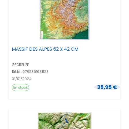
MASSIF DES ALPES 62 X 42 CM
GEORELIEF
EAN :
9782361681128
01/01/2024
35,95 €
En stock