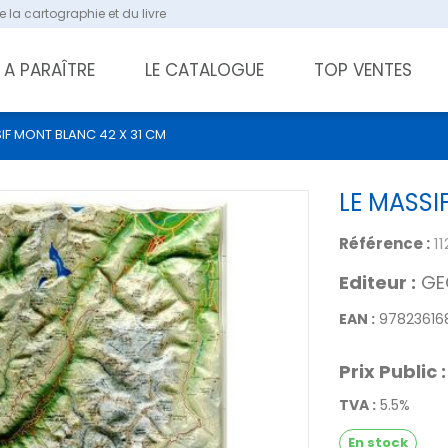
 la cartographie et du livre
A PARAÎTRE
LE CATALOGUE
TOP VENTES
IF MONT BLANC 42 X 31 CM
LE MASSI
Référence :
11
Editeur :
GE
EAN :
97823616
Prix Public :
TVA :
5.5%
En stock