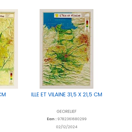
 CM
ILLE ET VILAINE 31,5 X 21,5 CM
COTES
GEORELIEF
Ean :
9782361680299
02/12/2024