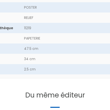
POSTER
RELIEF
othèque
11219
PAPETERIE
47.5 cm
34 cm
2.5 cm
8.7 g
FRANCE
Du même éditeur
ment
[73] Savoie, [74] Haute-Savoie