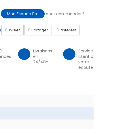
à
Mon Espace Pro
pour commander !
Tweet
Partager
Pinterest
0
Livraisons
Service
ences
en
client à
24/48h
votre
écoute