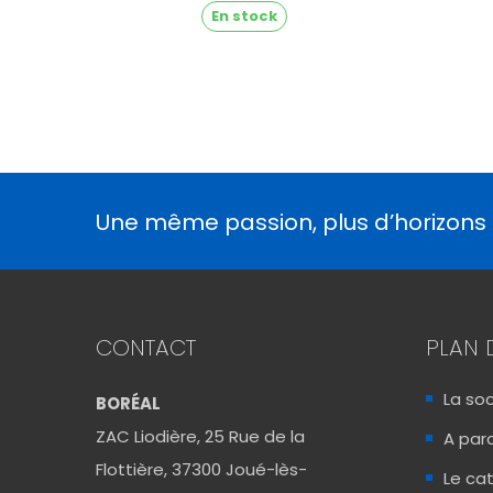
En stock
Une même passion, plus d’horizons
CONTACT
PLAN 
La so
BORÉAL
ZAC Liodière, 25 Rue de la
A para
Flottière, 37300 Joué-lès-
Le ca