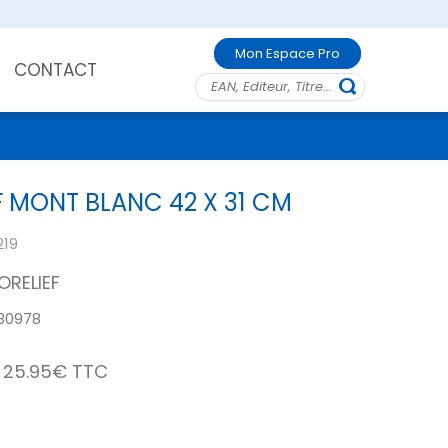
Mon Espace Pro
CONTACT
F MONT BLANC 42 X 31 CM
219
ORELIEF
80978
25.95€ TTC