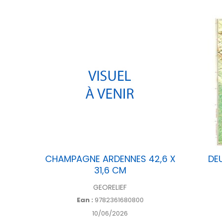
CM
CHAMPAGNE ARDENNES 42,6 X
DEU
31,6 CM
GEORELIEF
Ean :
9782361680800
10/06/2026