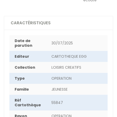
écoute
CARACTÉRISTIQUES
Date de
30/07/2025
parution
Editeur
CARTOTHEQUE EGG
Collection
LOISIRS CREATIFS
Type
OPERATION
Famille
JEUNESSE
Réf
55847
Cartothèque
Rayon
OPERATION