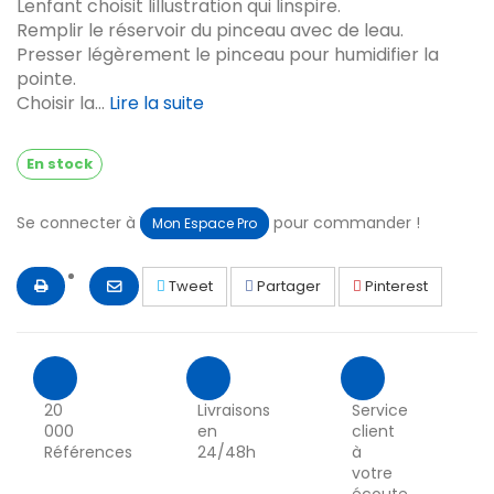
Lenfant choisit lillustration qui linspire.
Remplir le réservoir du pinceau avec de leau.
Presser légèrement le pinceau pour humidifier la
pointe.
Choisir la...
Lire la suite
En stock
Se connecter à
pour commander !
Mon Espace Pro
Tweet
Partager
Pinterest
20
Livraisons
Service
000
en
client
Références
24/48h
à
votre