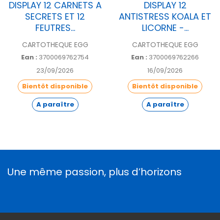
DISPLAY 12 CARNETS A
DISPLAY 12
SECRETS ET 12
ANTISTRESS KOALA ET
FEUTRES...
LICORNE -...
CARTOTHEQUE EGG
CARTOTHEQUE EGG
Ean :
3700069762754
Ean :
3700069762266
23/09/2026
16/09/2026
Bientôt disponible
Bientôt disponible
A paraître
A paraître
Une même passion, plus d’horizons