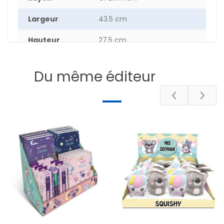
Largeur
43.5 cm
Hauteur
27.5 cm
Epaisseur
7 cm
Du même éditeur
Poids
332 g
DESCRIPTIF