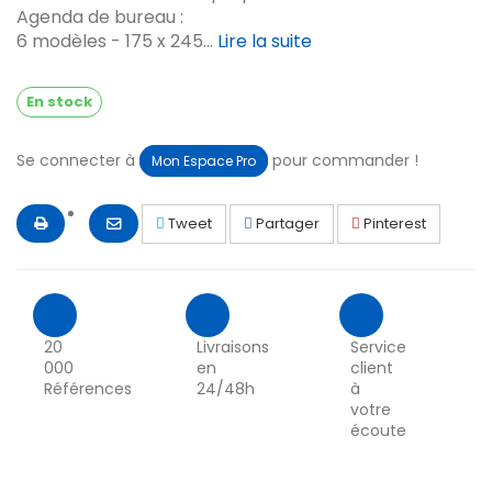
Agenda de bureau :
6 modèles - 175 x 245...
Lire la suite
En stock
Se connecter à
pour commander !
Mon Espace Pro
Tweet
Partager
Pinterest
20
Livraisons
Service
000
en
client
Références
24/48h
à
votre
écoute