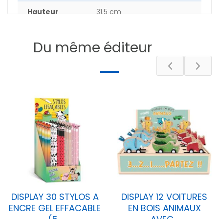
Hauteur
31.5 cm
Epaisseur
29 cm
Du même éditeur
Poids
1200 g
DESCRIPTIF
DISPLAY 30 STYLOS A
DISPLAY 12 VOITURES
ENCRE GEL EFFACABLE
EN BOIS ANIMAUX