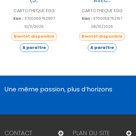
(5...
AVEC...
CARTOTHEQUE EGG
CARTOTHEQUE EGG
Ean :
3700069762907
Ean :
3700069762167
10/11/2026
08/10/2026
Bientôt disponible
Bientôt disponible
A paraître
A paraître
Une même passion, plus d’horizons
CONTACT
PLAN DU SITE