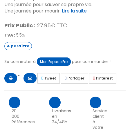
Une journée pour sauver sa propre vie.
Une journée pour mourir.
Lire la suite
Prix Public :
27.95€ TTC
TVA :
5.5%
A paraître
Se connecter à
pour commander !
Mon Espace Pro
Tweet
Partager
Pinterest
20
Livraisons
Service
000
en
client
Références
24/48h
à
votre