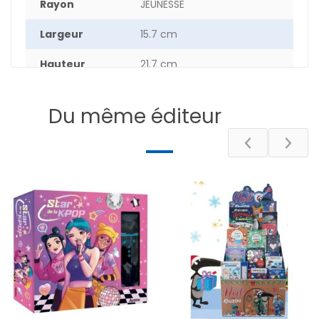
Rayon
JEUNESSE
Largeur
15.7 cm
Hauteur
21.7 cm
Nombre de
388
pages
Du même éditeur
DESCRIPTIF