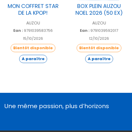
MON COFFRET STAR
BOX PLEIN AUZOU
DE LA KPOP!
NOEL 2026 (50 EX)
AUZOU
AUZOU
Ean :
9791039583756
Ean :
9791039592017
15/10/2026
12/10/2026
Bientôt disponible
Bientôt disponible
A paraître
A paraître
Une même passion, plus d’horizons