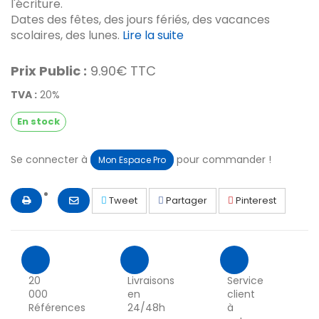
l'écriture.
Dates des fêtes, des jours fériés, des vacances
scolaires, des lunes.
Lire la suite
Prix Public :
9.90€ TTC
TVA :
20%
En stock
Se connecter à
pour commander !
Mon Espace Pro
Tweet
Partager
Pinterest
20
Livraisons
Service
000
en
client
Références
24/48h
à