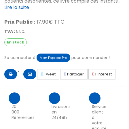
patients désorientés, ce livre compile ces instants...
Lire la suite
Prix Public :
17.90€ TTC
TVA :
5.5%
En stock
Se connecter à
pour commander !
Mon Espace Pro
Tweet
Partager
Pinterest
20
Livraisons
Service
000
en
client
Références
24/48h
à
votre
écoute