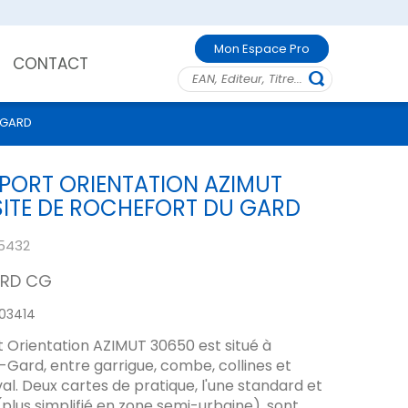
Mon Espace Pro
CONTACT
 GARD
PORT ORIENTATION AZIMUT
SITE DE ROCHEFORT DU GARD
5432
RD CG
03414
 Orientation AZIMUT 30650 est situé à
Gard, entre garrigue, combe, collines et
al. Deux cartes de pratique, l'une standard et
 (plus simplifié en zone semi-urbaine), sont