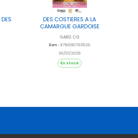
 DES
DES COSTIERES A LA
T
CAMARGUE GARDOISE
GARD CG
Ean :
9791090703520
30/01/2025
En stock