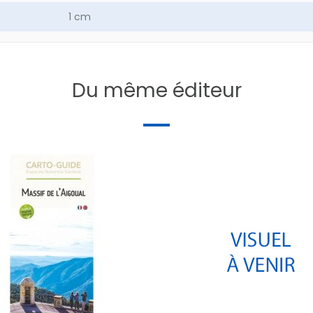
1 cm
13.9 g
COLLECTIF
Du même éditeur