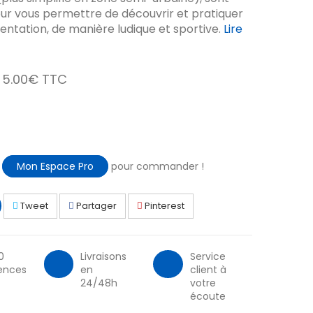
r vous permettre de découvrir et pratiquer
ientation, de manière ludique et sportive.
Lire
5.00€ TTC
à
Mon Espace Pro
pour commander !
Tweet
Partager
Pinterest
0
Livraisons
Service
ences
en
client à
24/48h
votre
écoute