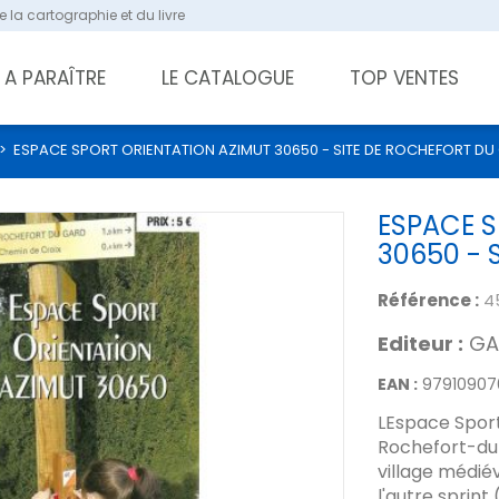
 la cartographie et du livre
A PARAÎTRE
LE CATALOGUE
TOP VENTES
>
ESPACE SPORT ORIENTATION AZIMUT 30650 - SITE DE ROCHEFORT DU
ESPACE S
30650 - 
Référence :
4
Editeur :
GA
EAN :
97910907
LEspace Sport
Rochefort-du-
village médiév
l'autre sprint