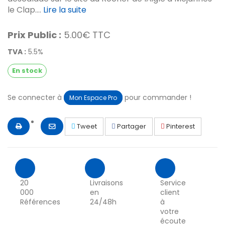
le Clap....
Lire la suite
Prix Public :
5.00€ TTC
TVA :
5.5%
En stock
Se connecter à
pour commander !
Mon Espace Pro
Tweet
Partager
Pinterest
20
Livraisons
Service
000
en
client
Références
24/48h
à
votre
écoute