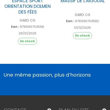
ESPACE SPORT
MASSIF DE L'AIGOUAL
ORIENTATION DOLMEN
DES FÉES
GARD CG
GARD CG
Ean :
9791090703582
Ean :
9791090703568
01/12/2025
29/01/2026
En stock
En stock
Une même passion, plus d’horizons